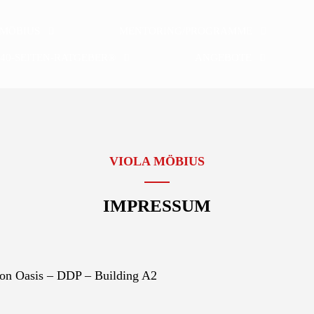
 MÖBIUS
MENTORING/PROGRAMME
40-SEITEN-RATGEBER®
ANGEBOTE
VIOLA MÖBIUS
IMPRESSUM
con Oasis – DDP – Building A2