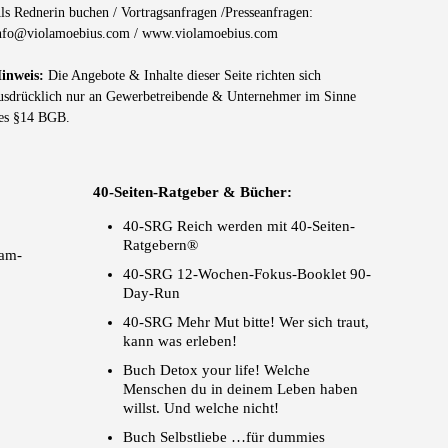
ls Rednerin buchen / Vortragsanfragen /Presseanfragen:
nfo@violamoebius.com
/
www.violamoebius.com
inweis:
Die Angebote & Inhalte dieser Seite richten sich
usdrücklich nur an Gewerbetreibende & Unternehmer im Sinne
es §14 BGB.
40-Seiten-Ratgeber & Bücher:
o
40-SRG Reich werden mit 40-Seiten-
Ratgebern®
ram-
40-SRG 12-Wochen-Fokus-Booklet 90-
Day-Run
40-SRG Mehr Mut bitte! Wer sich traut,
kann was erleben!
Buch Detox your life! Welche
Menschen du in deinem Leben haben
willst. Und welche nicht!
Buch Selbstliebe …für dummies