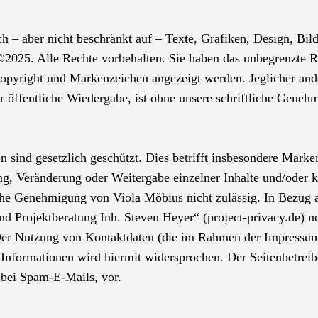
ich – aber nicht beschränkt auf – Texte, Grafiken, Design, B
5. Alle Rechte vorbehalten. Sie haben das unbegrenzte Rech
pyright und Markenzeichen angezeigt werden. Jeglicher ande
er öffentliche Wiedergabe, ist ohne unsere schriftliche Geneh
en sind gesetzlich geschützt. Dies betrifft insbesondere Mark
g, Veränderung oder Weitergabe einzelner Inhalte und/oder k
che Genehmigung von Viola Möbius nicht zulässig. In Bezug 
nd Projektberatung Inh. Steven Heyer“ (project-privacy.de) 
 Der Nutzung von Kontaktdaten (die im Rahmen der Impressum
nformationen wird hiermit widersprochen. Der Seitenbetreiber
bei Spam-E-Mails, vor.