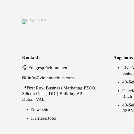
Kontakt:
Angebote:
🎧
Erstgespräch buchen
Live-
Seite
📧
info@violamoebius.com
40-Se
📍First Row Business Marketing FZCO,
Check
Silicon Oasis, DDP, Building A2
Buch
Dubai, VAE
40-Se
Newsletter
/ISBN
Karriere/Jobs