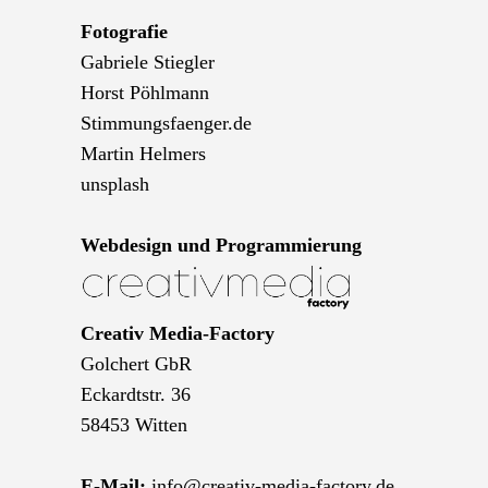
Fotografie
Gabriele Stiegler
Horst Pöhlmann
Stimmungsfaenger.de
Martin Helmers
unsplash
Webdesign und Programmierung
Creativ Media-Factory
Golchert GbR
Eckardtstr. 36
58453 Witten
E-Mail:
info@creativ-media-factory.de